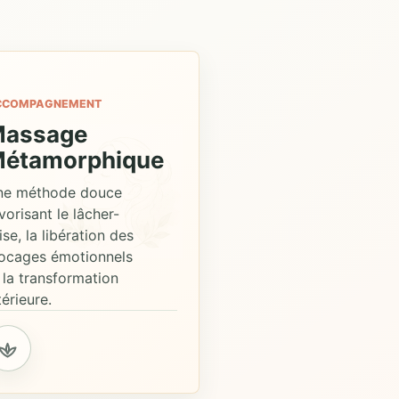
CCOMPAGNEMENT
assage
étamorphique
ne méthode douce
vorisant le lâcher-
ise, la libération des
ocages émotionnels
 la transformation
térieure.