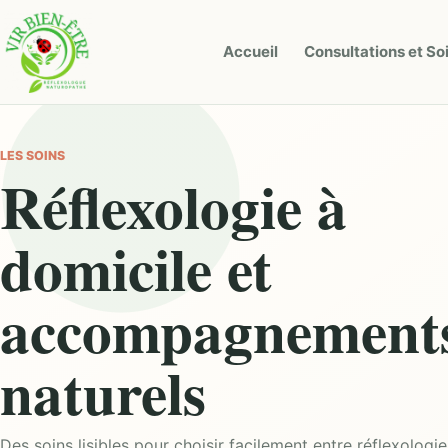
Accueil
Consultations et So
LES SOINS
Réflexologie à
domicile et
accompagnement
naturels
Des soins lisibles pour choisir facilement entre réflexolo