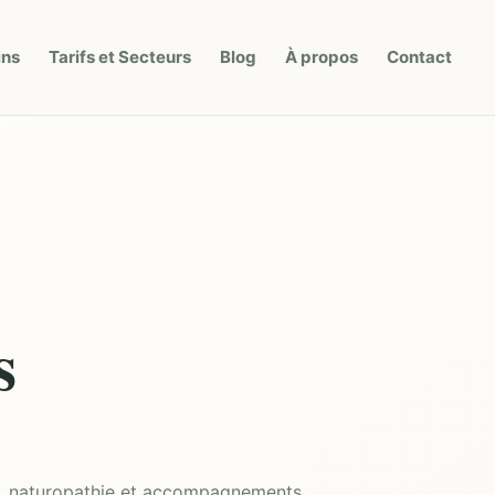
ins
Tarifs et Secteurs
Blog
À propos
Contact
s
gie, naturopathie et accompagnements