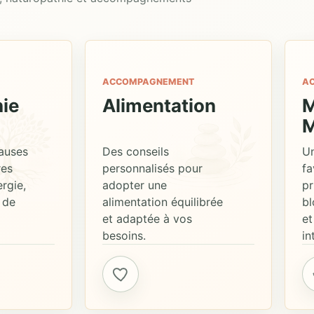
ACCOMPAGNEMENT
A
ie
Alimentation
M
M
auses
Des conseils
U
res
personnalisés pour
fa
rgie,
adopter une
pr
 de
alimentation équilibrée
bl
et adaptée à vos
et
besoins.
in