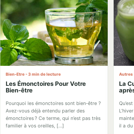
Bien-Etre - 3 min de lecture
Autres 
Les Émonctoires Pour Votre
La C
Bien-être
aprè
Pourquoi les émonctoires sont bien-être ?
Qu’est
Avez-vous déjà entendu parler des
L’hive
émonctoires ? Ce terme, qui n’est pas très
mainte
familier à vos oreilles, […]
il a du